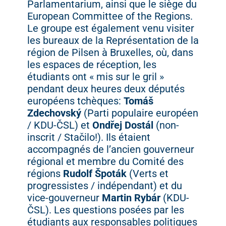
Parlamentarium, ainsi que le siège du
European Committee of the Regions.
Le groupe est également venu visiter
les bureaux de la Représentation de la
région de Pilsen à Bruxelles, où, dans
les espaces de réception, les
étudiants ont « mis sur le gril »
pendant deux heures deux députés
européens tchèques:
Tomáš
Zdechovský
(Parti populaire européen
/ KDU-ČSL) et
Ondřej Dostál
(non-
inscrit / Stačilo!). Ils étaient
accompagnés de l’ancien gouverneur
régional et membre du Comité des
régions
Rudolf Špoták
(Verts et
progressistes / indépendant) et du
vice-gouverneur
Martin Rybár
(KDU-
ČSL). Les questions posées par les
étudiants aux responsables politiques