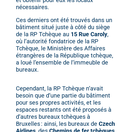
et
obtenir
pour
eux
les
locaux
nécessaires.
Ces
derniers
ont
été
trouvés
dans
un
bâtiment
situé
juste
à
côté
du
siège
de
la
RP
Tchèque
au
15
Rue
Caroly
,
où
l’autorité
fondatrice
de
la
RP
Tchèque,
le
Ministère
des
Affaires
étrangères
de
la
République
tchèque,
a
loué
l’ensemble
de
l’immeuble
de
bureaux.
Cependant,
la
RP
Tchèque
n’avait
besoin
que
d’une
partie
du
bâtiment
pour
ses
propres
activités,
et
les
espaces
restants
ont
été
proposés
à
d’autres
bureaux
tchèques
à
Bruxelles :
ainsi,
les
bureaux
de
Czech
Airlines
,
des
Chemins
de
fer
tchèques
,