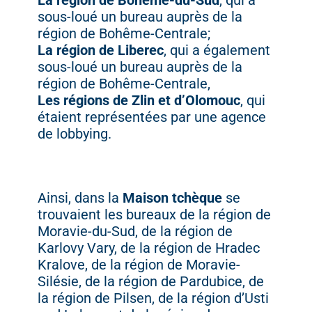
La
région
de
Bohême-
du-
Sud
,
qui
a
sous-
loué
un
bureau
auprès
de
la
région
de
Bohême-
Centrale;
La
région
de
Liberec
,
qui
a
également
sous-
loué
un
bureau
auprès
de
la
région
de
Bohême-
Centrale,
Les
régions
de
Zlin
et
d’Olomouc
,
qui
étaient
représentées
par
une
agence
de
lobbying.
Ainsi,
dans
la
Maison
tchèque
se
trouvaient
les
bureaux
de
la
région
de
Moravie-
du-
Sud,
de
la
région
de
Karlovy
Vary,
de
la
région
de
Hradec
Kralove,
de
la
région
de
Moravie-
Silésie,
de
la
région
de
Pardubice,
de
la
région
de
Pilsen,
de
la
région
d’Usti