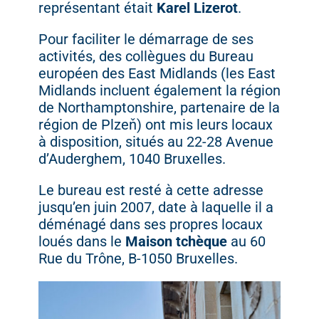
représentant
était
Karel
Lizerot
.
Pour
faciliter
le
démarrage
de
ses
activités,
des
collègues
du
Bureau
européen
des
East
Midlands (
les
East
Midlands
incluent
également
la
région
de
Northamptonshire,
partenaire
de
la
région
de
Plzeň)
ont
mis
leurs
locaux
à
disposition,
situés
au
22-
28
Avenue
d’Auderghem,
1040
Bruxelles.
Le
bureau
est
resté
à
cette
adresse
jusqu’en
juin
2007,
date
à
laquelle
il
a
déménagé
dans
ses
propres
locaux
loués
dans
le
Maison
tchèque
au
60
Rue
du
Trône,
B-
1050
Bruxelles.