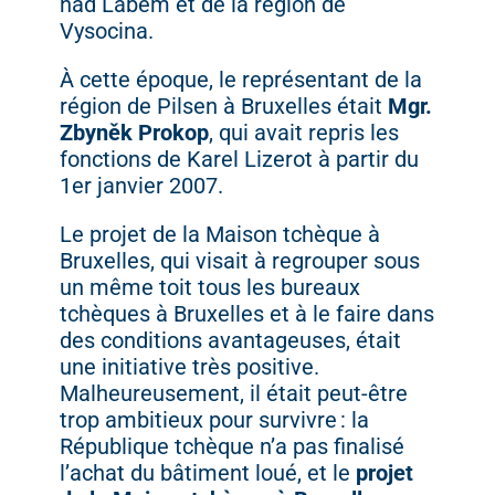
nad
Labem
et
de
la
région
de
Vysocina.
À
cette
époque,
le
représentant
de
la
région
de
Pilsen
à
Bruxelles
était
Mgr.
Zbyněk
Prokop
,
qui
avait
repris
les
fonctions
de
Karel
Lizerot
à
partir
du
1er
janvier
2007.
Le
projet
de
la
Maison
tchèque
à
Bruxelles,
qui
visait
à
regrouper
sous
un
même
toit
tous
les
bureaux
tchèques
à
Bruxelles
et
à
le
faire
dans
des
conditions
avantageuses,
était
une
initiative
très
positive.
Malheureusement,
il
était
peut-
être
trop
ambitieux
pour
survivre :
la
République
tchèque
n’a
pas
finalisé
l’achat
du
bâtiment
loué,
et
le
projet