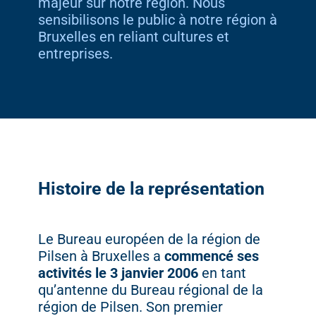
majeur sur notre région. Nous
sensibilisons le public à notre région à
Bruxelles en reliant cultures et
entreprises.
Histoire
de
la
représentation
Le
Bureau
européen
de
la
région
de
Pilsen
à
Bruxelles
a
commencé
ses
activités
le
3
janvier
2006
en
tant
qu’antenne
du
Bureau
régional
de
la
région
de
Pilsen.
Son
premier