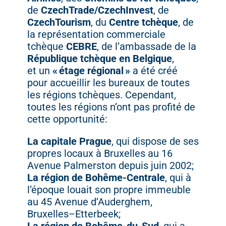
de
CzechTrade/
CzechInvest
,
de
CzechTourism
,
du
Centre
tchèque
,
de
la
représentation
commerciale
tchèque
CEBRE
,
de
l’ambassade
de
la
République
tchèque
en
Belgique
,
et
un
«
étage
régional »
a
été
créé
pour
accueillir
les
bureaux
de
toutes
les
régions
tchèques.
Cependant,
toutes
les
régions
n’ont
pas
profité
de
cette
opportunité:
La
capitale
Prague
,
qui
dispose
de
ses
propres
locaux
à
Bruxelles
au
16
Avenue
Palmerston
depuis
juin
2002;
La
région
de
Bohême-
Centrale
,
qui
à
l’époque
louait
son
propre
immeuble
au
45
Avenue
d’Auderghem,
Bruxelles–
Etterbeek;