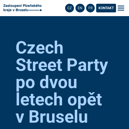
CZ
EN
FR
KONTAKT
Czech
Street Party
po dvou
letech opět
v Bruselu