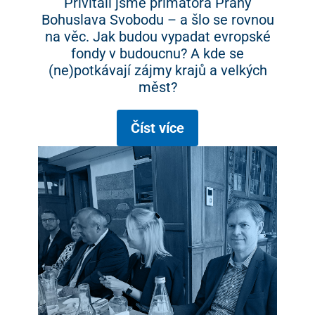
Přivítali jsme primátora Prahy
Bohuslava Svobodu – a šlo se rovnou
na věc. Jak budou vypadat evropské
fondy v budoucnu? A kde se
(ne)potkávají zájmy krajů a velkých
měst?
Číst více